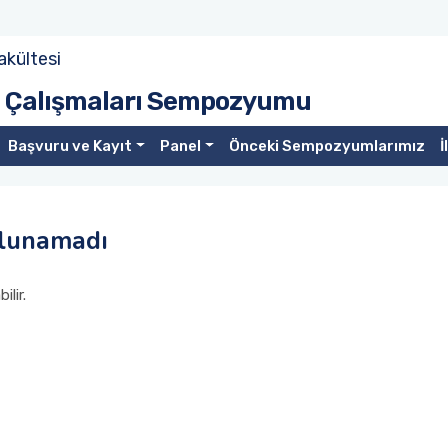
akültesi
ya Çalışmaları Sempozyumu
Başvuru ve Kayıt
Panel
Önceki Sempozyumlarımız
İ
ulunamadı
lir.