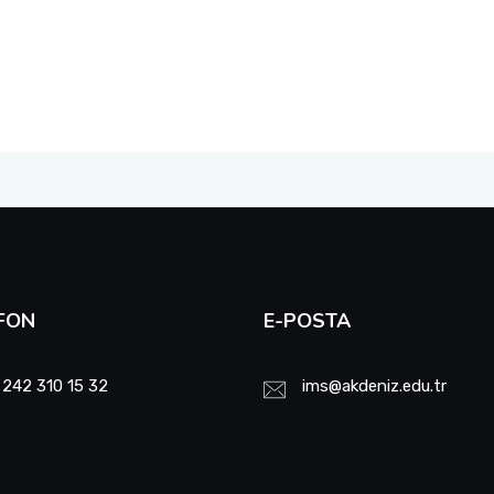
FON
E-POSTA
 242 310 15 32
ims@akdeniz.edu.tr